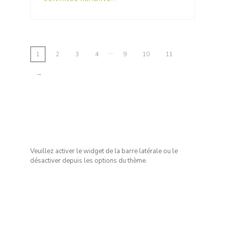
…
1
2
3
4
9
10
11
→
Veuillez activer le widget de la barre latérale ou le
désactiver depuis les options du thème.