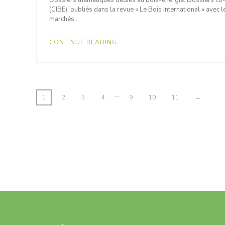
Dossiers thématiques dédiés au bois-énergie. Dossiers co-
(CIBE), publiés dans la revue « Le Bois International » avec
marchés…
CONTINUE READING...
…
1
2
3
4
9
10
11
→