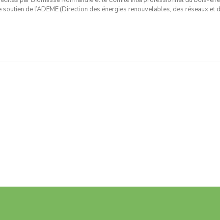
édités par Biomasse Normandie et le Comité interprofessionnel du bois-éne
 le soutien de l’ADEME (Direction des énergies renouvelables, des réseaux et 