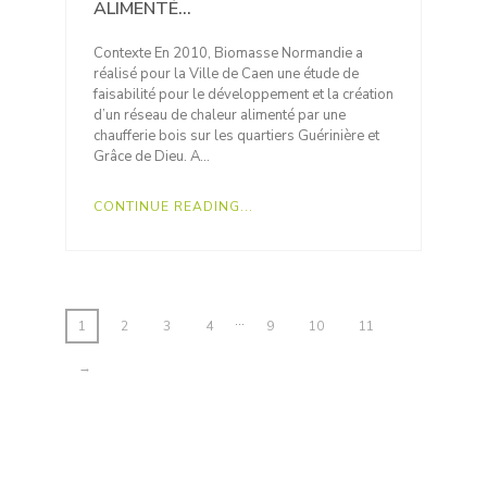
ALIMENTÉ...
Contexte En 2010, Biomasse Normandie a
réalisé pour la Ville de Caen une étude de
faisabilité pour le développement et la création
d’un réseau de chaleur alimenté par une
chaufferie bois sur les quartiers Guérinière et
Grâce de Dieu. A…
CONTINUE READING...
…
1
2
3
4
9
10
11
→