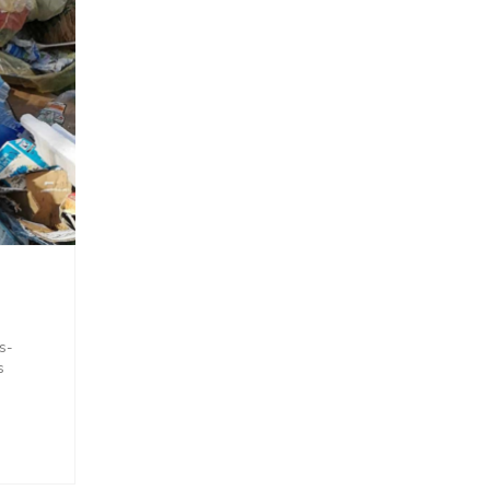
ts-
s