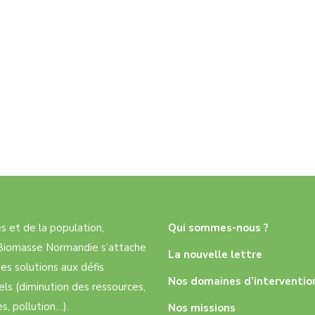
res et de la population,
Qui sommes-nous ?
e Biomasse Normandie s’attache
La nouvelle lettre
es solutions aux défis
Nos domaines d’interventio
ls (diminution des ressources,
, pollution…).
Nos missions