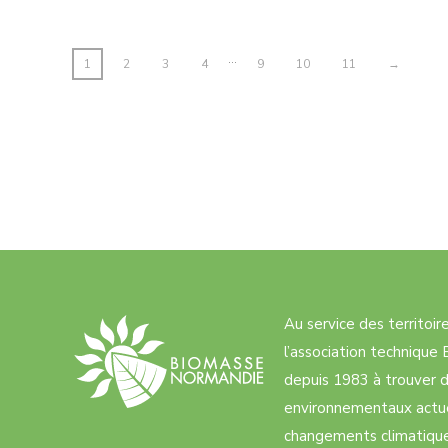
…
1
2
3
4
9
10
11
→
Au service des territoi
l’association techniqu
depuis 1983 à trouver d
environnementaux actue
changements climatiques