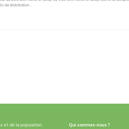
lic de distribution…
res et de la population,
Qui sommes-nous ?