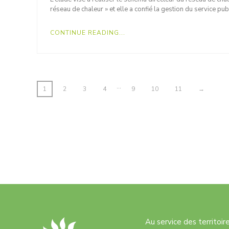
réseau de chaleur » et elle a confié la gestion du service pub
CONTINUE READING...
…
1
2
3
4
9
10
11
→
Au service des territoi