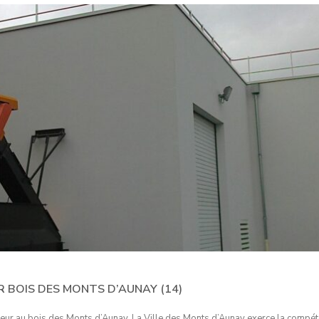
 BOIS DES MONTS D’AUNAY (14)
aleur au bois des Monts d’Aunay. La Ville des Monts d’Aunay exerce la compét