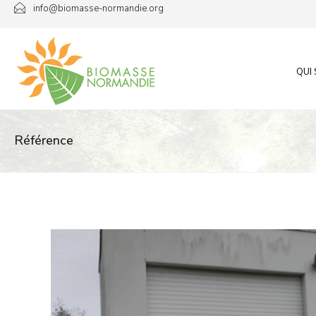
Passer
info@biomasse-normandie.org
au
contenu
QUI
Référence