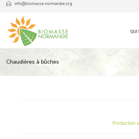
Passer
info@biomasse-normandie.org
au
contenu
QUI
Chaudières à bûches
Production e