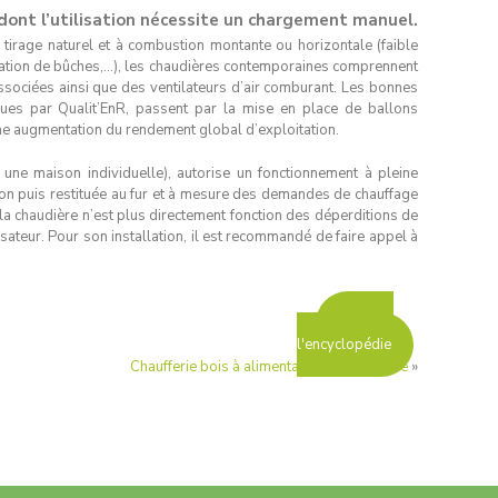
dont l’utilisation nécessite un chargement manuel.
tirage naturel et à combustion montante ou horizontale (faible
ion de bûches,…), les chaudières contemporaines comprennent
sociées ainsi que des ventilateurs d’air comburant. Les bonnes
ues par Qualit’EnR, passent par la mise en place de ballons
e augmentation du rendement global d’exploitation.
une maison individuelle), autorise un fonctionnement à pleine
llon puis restituée au fur et à mesure des demandes de chauffage
a chaudière n’est plus directement fonction des déperditions de
lisateur. Pour son installation, il est recommandé de faire appel à
Retour à
l'encyclopédie
Chaufferie bois à alimentation automatique
»