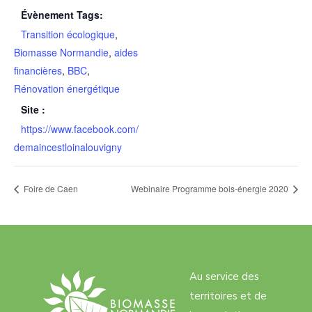
Évènement Tags:
Transition écologique
,
Biomasse Normandie
,
aides
financières
,
BBC
,
Rénovation énergétique
Site :
https://www.facebook.com/
demaincestloinalouvigny
Foire de Caen
Webinaire Programme bois-énergie 2020
Au service des
territoires et de