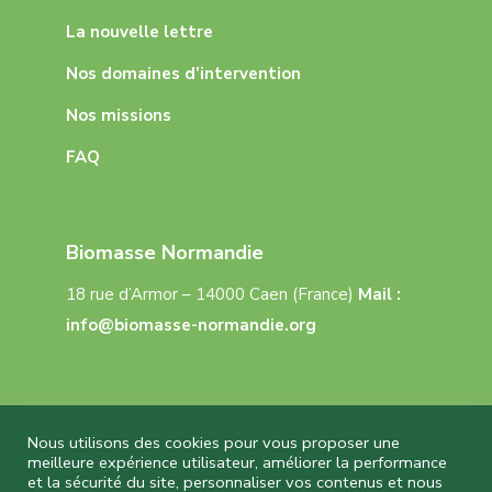
La nouvelle lettre
Nos domaines d’intervention
Nos missions
FAQ
Biomasse Normandie
18 rue d’Armor – 14000 Caen (France)
Mail :
info@biomasse-normandie.org
Nous utilisons des cookies pour vous proposer une
meilleure expérience utilisateur, améliorer la performance
et la sécurité du site, personnaliser vos contenus et nous
Biomasse Normandie © 2026 Tous droits réservés