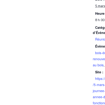
5 mar
Heure 
8 h 00
Catég
d’Évèn
Réunio
Évène
bois-é
renouve
au bois
Site :
https:
/5-mars
journee
annee-d
fonctio