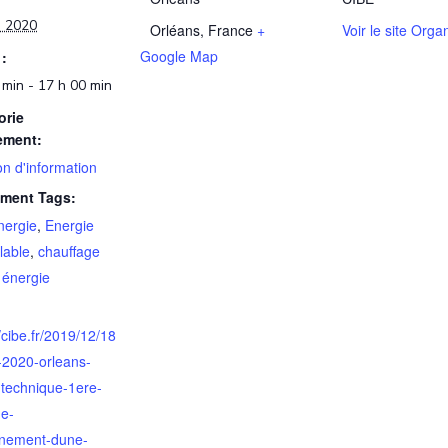
s 2020
Orléans
,
France
+
Voir le site Orga
Google Map
:
 min - 17 h 00 min
orie
ement:
n d'information
ment Tags:
nergie
,
Energie
lable
,
chauffage
,
énergie
//cibe.fr/2019/12/18
-2020-orleans-
-technique-1ere-
e-
nnement-dune-