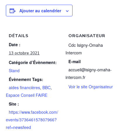
Ajouter au calendrier
DÉTAILS
ORGANISATEUR
Date :
Cdc Isigny-Omaha
Intercom
13 octobre 2021
E-mail
Catégorie d’Évènement:
accueil@isigny-omaha-
Stand
intercom.fr
Évènement Tags:
Voir le site Organisateur
aides financières
,
BBC
,
Espace Conseil FAIRE
Site :
https://www.facebook.com/
events/373646157807966?
ref=newsfeed