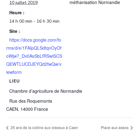
méthanisation Normandie
10 juillet 2019
Heure :
14 h 00 min - 16 h 30 min
Site :
https://docs.google.com/fo
rms/d/e/1FAIpQLSdtqnOyOf
oWjw7_Dx0AsSbLfRSwiSCS
QEWTLUCDJEYQd2fwQw/v
iewform
LIEU
Chambre d’agriculture de Normandie
Rue des Roquemonts
CAEN
,
14000
France
25 ans de la colline aux oiseaux à Caen
Place aux assos