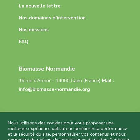
La nouvelle lettre
Nos domaines d’intervention
Nos missions
FAQ
Biomasse Normandie
18 rue d’Armor – 14000 Caen (France)
Mail :
info@biomasse-normandie.org
Nous utilisons des cookies pour vous proposer une
meilleure expérience utilisateur, améliorer la performance
et la sécurité du site, personnaliser vos contenus et nous
Biomasse Normandie © 2026 Tous droits réservés
permettre de réaliser des statistiques de visites.
Continuer