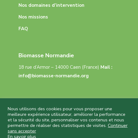
Nos domaines d’intervention
Nos missions
FAQ
Biomasse Normandie
18 rue d’Armor – 14000 Caen (France)
Mail :
info@biomasse-normandie.org
Nous utilisons des cookies pour vous proposer une
meilleure expérience utilisateur, améliorer la performance
et la sécurité du site, personnaliser vos contenus et nous
Biomasse Normandie © 2026 Tous droits réservés
permettre de réaliser des statistiques de visites.
Continuer
– Réalisation
Capture Communication
–
sans accepter
Mentions légales
–
CGU
–
Politique de
En savoir plus