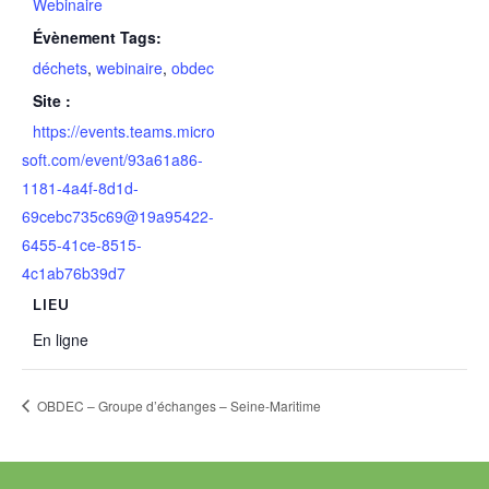
Webinaire
Évènement Tags:
déchets
,
webinaire
,
obdec
Site :
https://events.teams.micro
soft.com/event/93a61a86-
1181-4a4f-8d1d-
69cebc735c69@19a95422-
6455-41ce-8515-
4c1ab76b39d7
LIEU
En ligne
OBDEC – Groupe d’échanges – Seine-Maritime