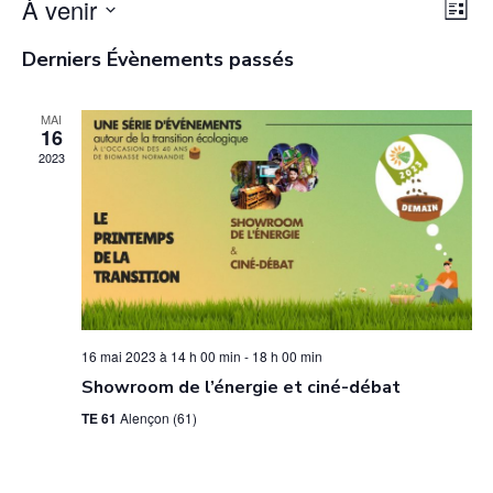
À venir
N
N
L
a
a
i
S
Derniers Évènements passés
s
v
é
v
t
i
l
i
e
MAI
g
e
16
g
a
2023
c
a
t
t
t
i
i
o
i
o
n
o
n
d
n
n
e
p
e
16 mai 2023 à 14 h 00 min
-
18 h 00 min
v
a
z
Showroom de l’énergie et ciné-débat
u
u
r
TE 61
Alençon (61)
e
n
c
s
e
É
o