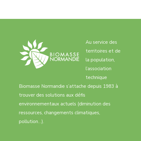
d
v
n
a
è
s
t
n
u
e
e
l
.
m
Au service des
t
e
territoires et de
a
n
la population,
t
t
l’association
i
technique
o
Biomasse Normandie s’attache depuis 1983 à
n
trouver des solutions aux défis
environnementaux actuels (diminution des
s
ressources, changements climatiques,
pollution…).