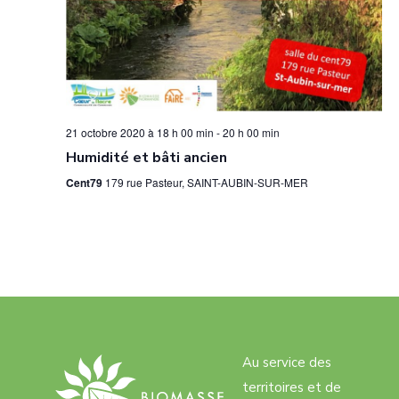
d
v
n
a
è
s
t
n
u
e
e
l
.
m
t
21 octobre 2020 à 18 h 00 min
-
20 h 00 min
e
Humidité et bâti ancien
a
n
t
Cent79
179 rue Pasteur, SAINT-AUBIN-SUR-MER
t
i
o
n
s
Au service des
territoires et de