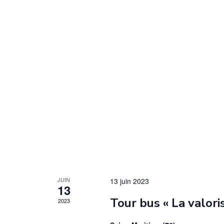
d
a
t
e
.
JUIN
13 juin 2023
13
Tour bus « La valori
2023