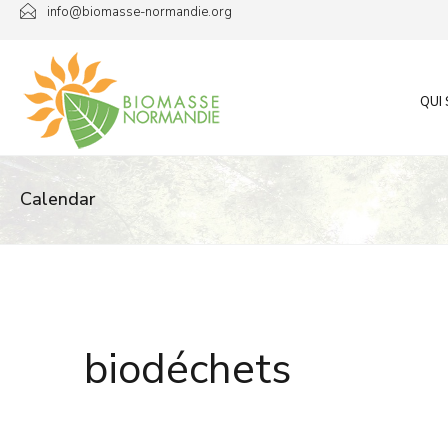
Passer
info@biomasse-normandie.org
au
contenu
QUI
Calendar
biodéchets