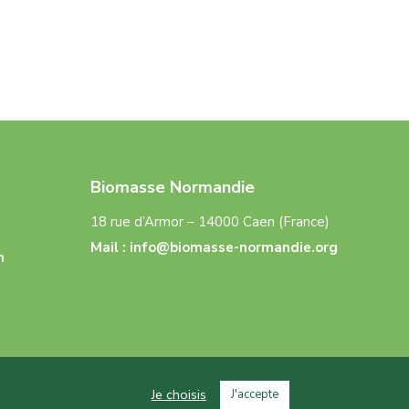
Biomasse Normandie
18 rue d’Armor – 14000 Caen (France)
Mail :
info@biomasse-normandie.org
n
Je choisis
J'accepte
s
–
CGU
–
Politique de confidentialité