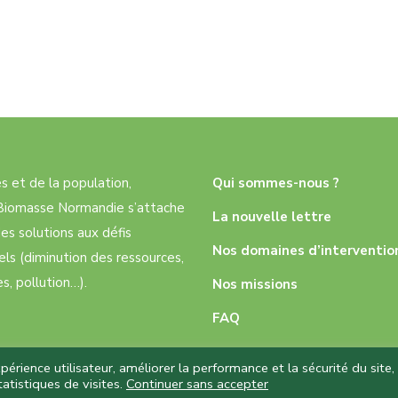
res et de la population,
Qui sommes-nous ?
e Biomasse Normandie s’attache
La nouvelle lettre
es solutions aux défis
Nos domaines d’interventio
ls (diminution des ressources,
, pollution…).
Nos missions
FAQ
rience utilisateur, améliorer la performance et la sécurité du site,
atistiques de visites.
Continuer sans accepter
 réservés – Réalisation
Capture Communication
–
Mentions légale