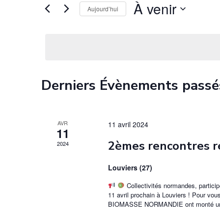
À venir
Aujourd’hui
S
é
l
e
c
Derniers Évènements passé
t
i
o
AVR
11 avril 2024
11
n
2èmes rencontres r
2024
n
e
Louviers (27)
z
Collectivités normandes, partici
u
11 avril prochain à Louviers ! Pour vou
n
BIOMASSE NORMANDIE ont monté un
e