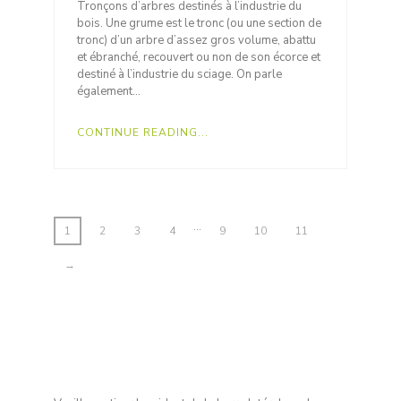
Tronçons d’arbres destinés à l’industrie du
bois. Une grume est le tronc (ou une section de
tronc) d’un arbre d’assez gros volume, abattu
et ébranché, recouvert ou non de son écorce et
destiné à l’industrie du sciage. On parle
également…
CONTINUE READING...
…
1
2
3
4
9
10
11
→