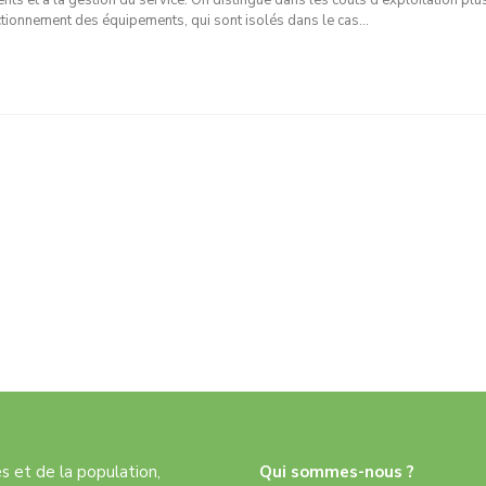
nts et à la gestion du service. On distingue dans les coûts d’exploitation plu
fonctionnement des équipements, qui sont isolés dans le cas…
res et de la population,
Qui sommes-nous ?