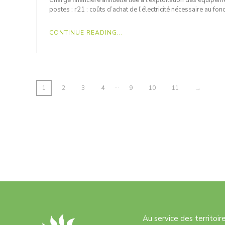
Charge financière annuelle liée à l’exploitation des équipeme
postes : r21 : coûts d’achat de l’électricité nécessaire au 
CONTINUE READING...
…
1
2
3
4
9
10
11
→
Au service des territoi