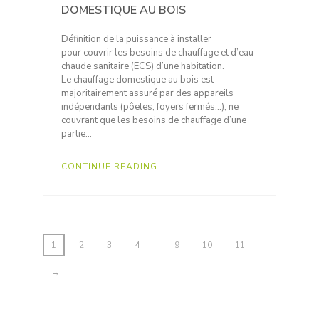
DOMESTIQUE AU BOIS
Définition de la puissance à installer
pour couvrir les besoins de chauffage et d’eau
chaude sanitaire (ECS) d’une habitation.
Le chauffage domestique au bois est
majoritairement assuré par des appareils
indépendants (pôeles, foyers fermés…), ne
couvrant que les besoins de chauffage d’une
partie…
CONTINUE READING...
…
1
2
3
4
9
10
11
→