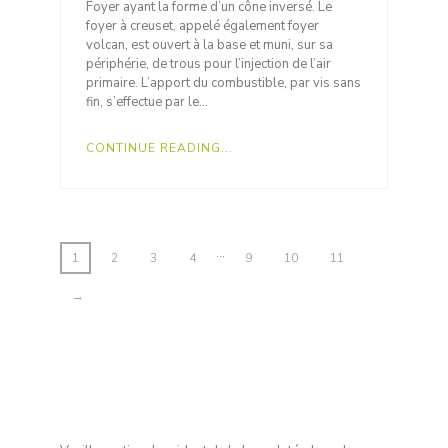
Foyer ayant la forme d’un cône inversé. Le
foyer à creuset, appelé également foyer
volcan, est ouvert à la base et muni, sur sa
périphérie, de trous pour l’injection de l’air
primaire. L’apport du combustible, par vis sans
fin, s’effectue par le…
CONTINUE READING...
…
1
2
3
4
9
10
11
→