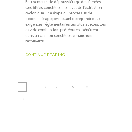
Equipements de dépoussiérage des fumées.
Ces filtres constituent, en aval de l’extraction
cyclonique, une étape du processus de
dépoussiérage permettant de répondre aux
exigences réglementaires les plus strictes. Les
gaz de combustion, pré-épurés, pénétrent
dans un caisson constitué de manchons
recouverts…
CONTINUE READING...
…
1
2
3
4
9
10
11
→