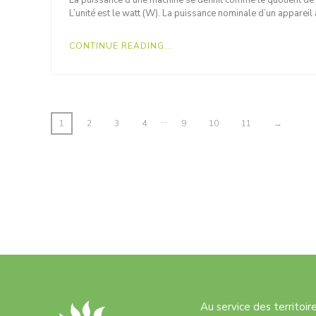
La puissance d’une machine se définit comme le quotient de tra
L’unité est le watt (W). La puissance nominale d’un appareil 
CONTINUE READING...
…
1
2
3
4
9
10
11
→
Au service des territoi