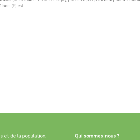
vail (de la chaleur ou de l’énergie), par le temps qu’il a fallu pour les fourni
à bois (P) est…
res et de la population,
Qui sommes-nous ?