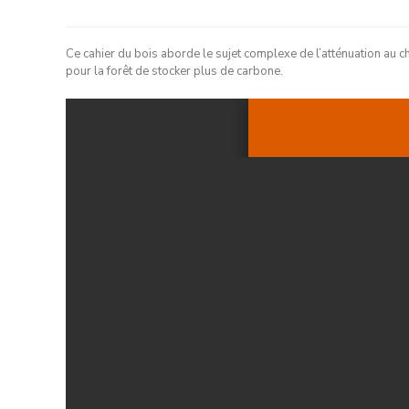
Ce cahier du bois aborde le sujet complexe de l’atténuation au c
pour la forêt de stocker plus de carbone.