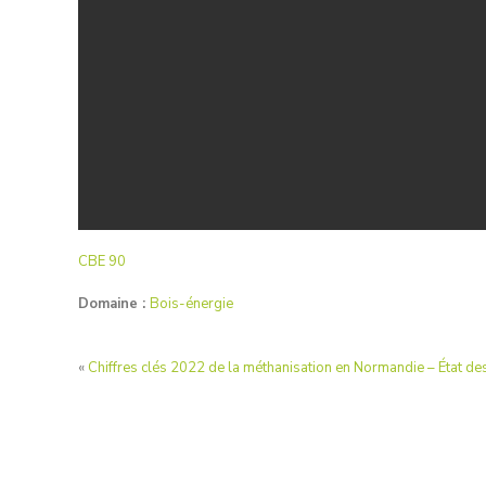
CBE 90
Domaine :
Bois-énergie
«
Chiffres clés 2022 de la méthanisation en Normandie – État des