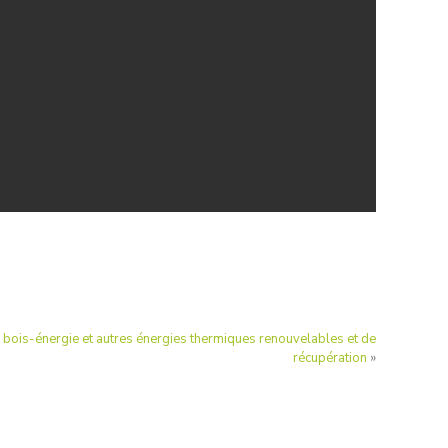
bois-énergie et autres énergies thermiques renouvelables et de
récupération
»