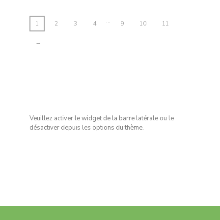
…
1
2
3
4
9
10
11
→
Veuillez activer le widget de la barre latérale ou le
désactiver depuis les options du thème.