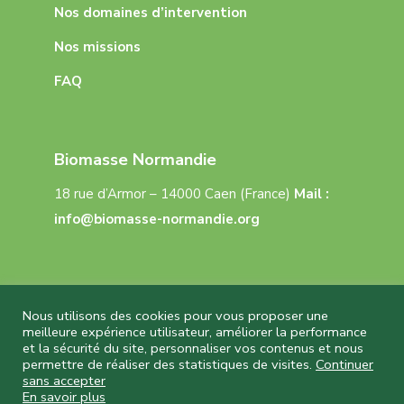
Nos domaines d’intervention
Nos missions
FAQ
Biomasse Normandie
18 rue d’Armor – 14000 Caen (France)
Mail :
info@biomasse-normandie.org
Nous utilisons des cookies pour vous proposer une
meilleure expérience utilisateur, améliorer la performance
et la sécurité du site, personnaliser vos contenus et nous
Biomasse Normandie © 2026 Tous droits réservés
permettre de réaliser des statistiques de visites.
Continuer
– Réalisation
Capture Communication
–
sans accepter
Mentions légales
–
CGU
–
Politique de
En savoir plus