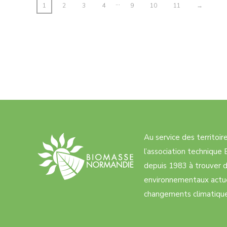
…
1
2
3
4
9
10
11
→
Au service des territoi
l’association techniqu
depuis 1983 à trouver d
environnementaux actue
changements climatiques