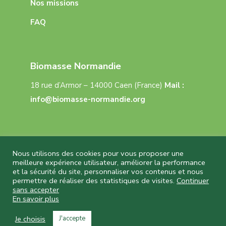
Nos missions
FAQ
Biomasse Normandie
18 rue d’Armor – 14000 Caen (France)
Mail :
info@biomasse-normandie.org
Nous utilisons des cookies pour vous proposer une
meilleure expérience utilisateur, améliorer la performance
et la sécurité du site, personnaliser vos contenus et nous
Biomasse Normandie © 2026 Tous droits réservés
permettre de réaliser des statistiques de visites.
Continuer
– Réalisation
Capture Communication
–
sans accepter
Mentions légales
–
CGU
–
Politique de
En savoir plus
confidentialité
Je choisis
J'accepte