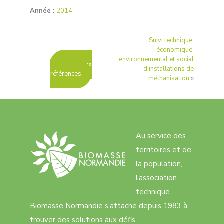
Année :
2014
Suivi technique,
économique,
environnemental et social
Retour aux
d’installations de
références
méthanisation
»
Au service des
territoires et de
la population,
l’association
technique
Biomasse Normandie s’attache depuis 1983 à
trouver des solutions aux défis