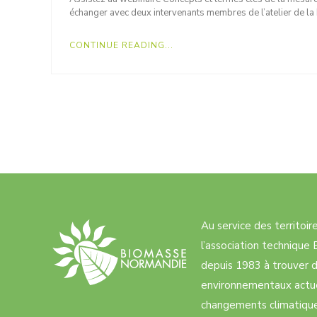
échanger avec deux intervenants membres de l’atelier de l
CONTINUE READING...
Au service des territoi
l’association techniqu
depuis 1983 à trouver d
environnementaux actue
changements climatiques