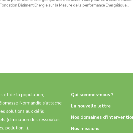
a Fondation Bâtiment Energie sur la Mesure de la performance Energétique…
res et de la population,
Qui sommes-nous ?
e Biomasse Normandie s’attache
La nouvelle lettre
es solutions aux défis
Nos domaines d’interventio
ls (diminution des ressources,
, pollution…).
Nos missions