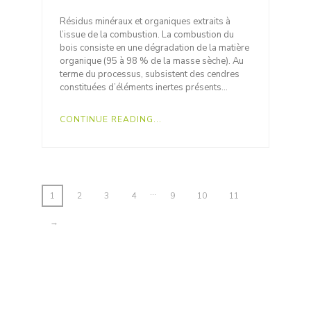
Résidus minéraux et organiques extraits à
l’issue de la combustion. La combustion du
bois consiste en une dégradation de la matière
organique (95 à 98 % de la masse sèche). Au
terme du processus, subsistent des cendres
constituées d’éléments inertes présents…
CONTINUE READING...
…
1
2
3
4
9
10
11
→