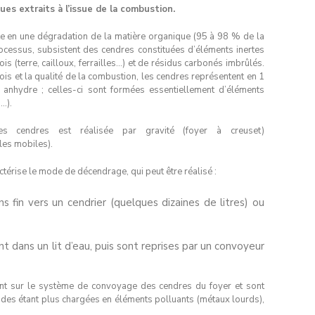
es extraits à l’issue de la combustion.
e en une dégradation de la matière organique (95 à 98 % de la
cessus, subsistent des cendres constituées d’éléments inertes
ois (terre, cailloux, ferrailles…) et de résidus carbonés imbrûlés.
ois et la qualité de la combustion, les cendres représentent en 1
nhydre ; celles-ci sont formées essentiellement d’éléments
…).
des cendres est réalisée par gravité (foyer à creuset)
les mobiles).
érise le mode de décendrage, qui peut être réalisé :
 fin vers un cendrier (quelques dizaines de litres) ou
nt dans un lit d’eau, puis sont reprises par un convoyeur
bent sur le système de convoyage des cendres du foyer et sont
ndes étant plus chargées en éléments polluants (métaux lourds),