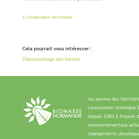
«
Condensation des fumées
Cela pourrait vous intéresser :
Dépoussiérage des fumées
Au service des territoi
l’association techniqu
depuis 1983 à trouver d
environnementaux actue
changements climatiques