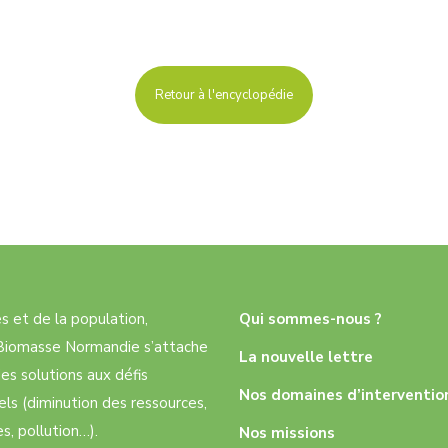
Retour à l'encyclopédie
res et de la population,
Qui sommes-nous ?
e Biomasse Normandie s’attache
La nouvelle lettre
es solutions aux défis
Nos domaines d’interventio
ls (diminution des ressources,
, pollution…).
Nos missions