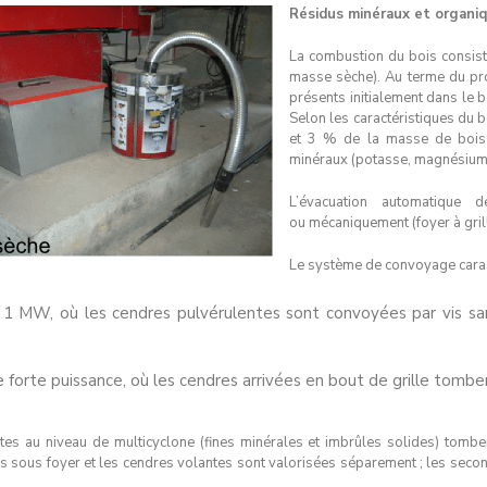
Résidus minéraux et organiqu
La combustion du bois consist
masse sèche). Au terme du pro
présents initialement dans le b
Selon les caractéristiques du b
et 3 % de la masse de bois a
minéraux (potasse, magnésium
L’évacuation automatique 
ou mécaniquement (foyer à gril
Le système de convoyage caract
 1 MW, où les cendres pulvérulentes sont convoyées par vis sans
 de forte puissance, où les cendres arrivées en bout de grille tombe
aites au niveau de multicyclone (fines minérales et imbrûles solides) tom
s sous foyer et les cendres volantes sont valorisées séparement ; les seco