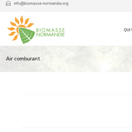
Passer
info@biomasse-normandie.org
au
contenu
QUI
Air comburant