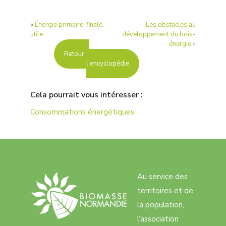
«
Énergie primaire, finale,
Les obstacles au
utile
développement du bois-
énergie
»
Retour à
l'encyclopédie
Cela pourrait vous intéresser :
Consommations énergétiques
Au service des
territoires et de
la population,
l’association