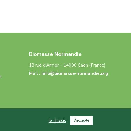
Biomasse Normandie
18 rue d’Armor – 14000 Caen (France)
Mail :
info@biomasse-normandie.org
n
Je choisis
J'accepte
s
–
CGU
–
Politique de confidentialité