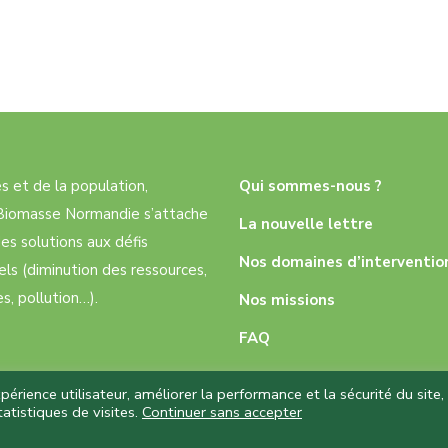
res et de la population,
Qui sommes-nous ?
e Biomasse Normandie s’attache
La nouvelle lettre
es solutions aux défis
Nos domaines d’interventio
ls (diminution des ressources,
, pollution…).
Nos missions
FAQ
rience utilisateur, améliorer la performance et la sécurité du site,
atistiques de visites.
Continuer sans accepter
 réservés – Réalisation
Capture Communication
–
Mentions légale