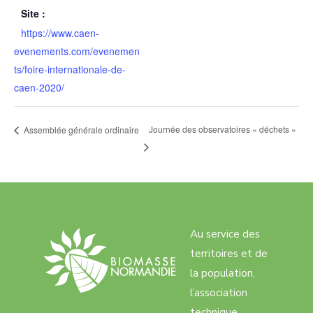
Site :
https://www.caen-
evenements.com/evenemen
ts/foire-internationale-de-
caen-2020/
Journée des observatoires « déchets »
Assemblée générale ordinaire
Au service des
territoires et de
la population,
l’association
technique