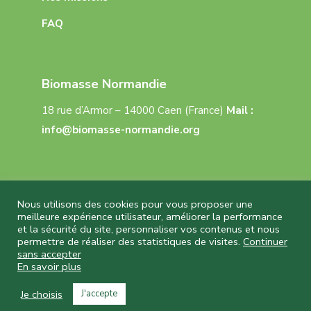
FAQ
Biomasse Normandie
18 rue d’Armor – 14000 Caen (France)
Mail :
info@biomasse-normandie.org
Nous utilisons des cookies pour vous proposer une
meilleure expérience utilisateur, améliorer la performance
et la sécurité du site, personnaliser vos contenus et nous
Biomasse Normandie © 2026 Tous droits réservés
permettre de réaliser des statistiques de visites.
Continuer
– Réalisation
Capture Communication
–
sans accepter
Mentions légales
–
CGU
–
Politique de
En savoir plus
confidentialité
Je choisis
J'accepte