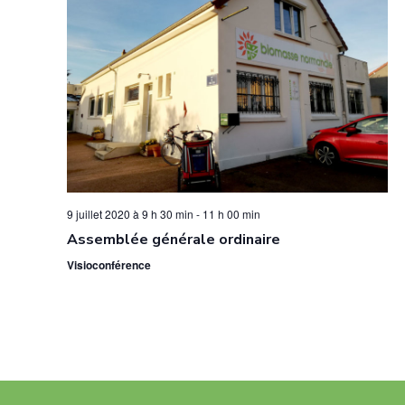
d
v
n
a
è
s
t
n
u
e
e
l
.
m
t
e
a
n
t
t
i
9 juillet 2020 à 9 h 30 min
-
11 h 00 min
Assemblée générale ordinaire
o
Visioconférence
n
s