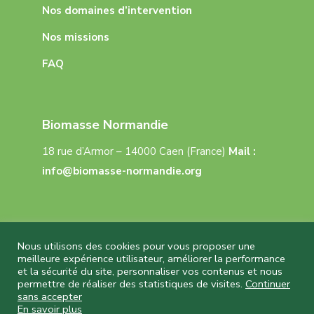
Nos domaines d’intervention
Nos missions
FAQ
Biomasse Normandie
18 rue d’Armor – 14000 Caen (France)
Mail :
info@biomasse-normandie.org
Nous utilisons des cookies pour vous proposer une
meilleure expérience utilisateur, améliorer la performance
et la sécurité du site, personnaliser vos contenus et nous
Biomasse Normandie © 2026 Tous droits réservés
permettre de réaliser des statistiques de visites.
Continuer
– Réalisation
Capture Communication
–
sans accepter
Mentions légales
–
CGU
–
Politique de
En savoir plus