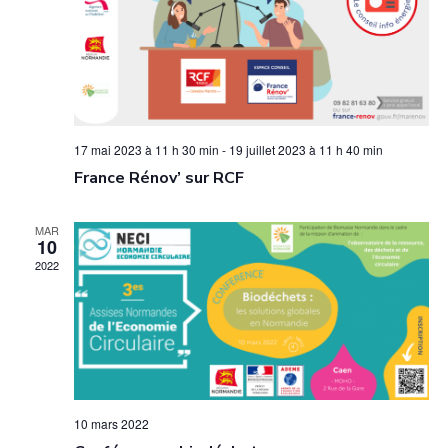
d
v
n
a
è
s
t
n
u
e
e
l
.
m
t
e
17 mai 2023 à 11 h 30 min
-
19 juillet 2023 à 11 h 40 min
a
n
France Rénov’ sur RCF
t
t
MAR
i
10
2022
o
n
s
10 mars 2022