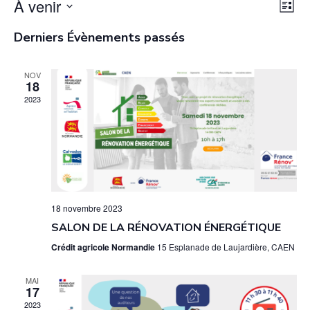
À venir
N
N
L
a
a
i
S
Derniers Évènements passés
s
v
é
v
t
i
l
i
e
NOV
g
e
18
g
a
2023
c
a
t
t
t
i
i
o
i
o
n
o
n
d
n
n
e
18 novembre 2023
p
e
v
SALON DE LA RÉNOVATION ÉNERGÉTIQUE
a
z
u
Crédit agricole Normandie
15 Esplanade de Laujardière, CAEN
u
r
e
n
c
MAI
s
17
e
É
o
2023