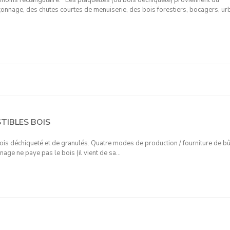
oins rectangulaire. Les plaquettes (ou bois déchiqueté) proviennent du
onnage, des chutes courtes de menuiserie, des bois forestiers, bocagers, ur
TIBLES BOIS
bois déchiqueté et de granulés. Quatre modes de production / fourniture de b
nage ne paye pas le bois (il vient de sa…