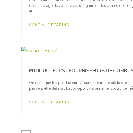
Combustible sous forme de morceaux de bois brut plus ou m
déchiquetage des dosses et délignures, des chutes de tronç
et…
CONTINUE READING...
PRODUCTEURS / FOURNISSEURS DE COMBUS
On distingue les producteurs / fournisseurs de bûches, de 
peuvent être définis : L’auto-approvisionnement total : le mé
CONTINUE READING...