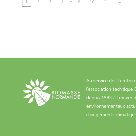
…
1
2
3
4
9
10
11
→
Au service des territoi
l’association techniqu
depuis 1983 à trouver d
environnementaux actue
changements climatiques