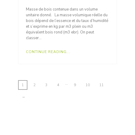
Masse de bois contenue dans un volume
unitaire donné. La masse volumique réelle du
bois dépend de l’essence et du taux d’humidité
et s’exprime en kg par m3 plein ou m3
équivalent bois rond (m3 ebr). On peut
classer…
CONTINUE READING...
…
1
2
3
4
9
10
11
→