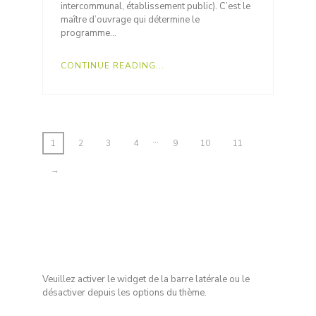
intercommunal, établissement public). C’est le
maître d’ouvrage qui détermine le
programme…
CONTINUE READING...
…
1
2
3
4
9
10
11
→
Veuillez activer le widget de la barre latérale ou le
désactiver depuis les options du thème.