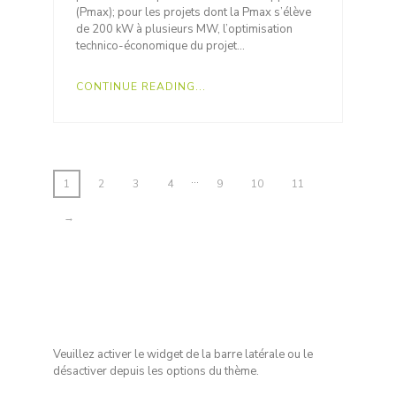
(Pmax); pour les projets dont la Pmax s’élève
de 200 kW à plusieurs MW, l’optimisation
technico-économique du projet…
CONTINUE READING...
…
1
2
3
4
9
10
11
→
Veuillez activer le widget de la barre latérale ou le
désactiver depuis les options du thème.