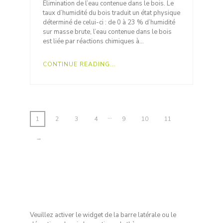
Elimination de l’eau contenue dans le bois. Le
taux d’humidité du bois traduit un état physique
déterminé de celui-ci : de 0 à 23 % d’humidité
sur masse brute, l’eau contenue dans le bois
est liée par réactions chimiques à…
CONTINUE READING...
…
1
2
3
4
9
10
11
→
Veuillez activer le widget de la barre latérale ou le