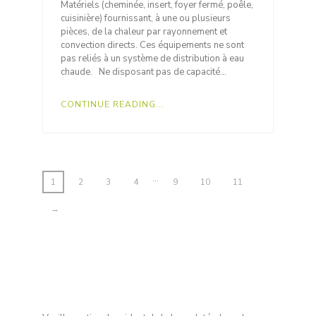
Matériels (cheminée, insert, foyer fermé, poêle,
cuisinière) fournissant, à une ou plusieurs
pièces, de la chaleur par rayonnement et
convection directs. Ces équipements ne sont
pas reliés à un système de distribution à eau
chaude. Ne disposant pas de capacité…
CONTINUE READING...
…
1
2
3
4
9
10
11
→