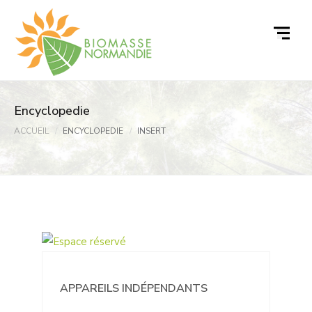
Passer
au
contenu
Encyclopedie
ACCUEIL
ENCYCLOPEDIE
INSERT
APPAREILS INDÉPENDANTS