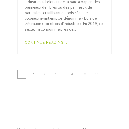
Industries fabriquant de la pâte à papier, des
panneaux de fibres ou des panneaux de
particules, et utilisant du bois réduit en
copeaux avant emploi, dénommé « bois de
trituration » ou « bois d’industrie ». En 2019, ce
secteur a consommé près de…
CONTINUE READING...
…
1
2
3
4
9
10
11
→