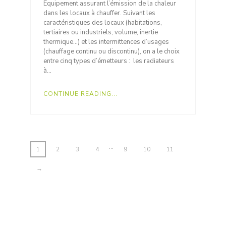
Equipement assurant l’émission de la chaleur
dans les locaux à chauffer. Suivant les
caractéristiques des locaux (habitations,
tertiaires ou industriels, volume, inertie
thermique…) et les intermittences d’usages
(chauffage continu ou discontinu), on a le choix
entre cinq types d’émetteurs : les radiateurs
à…
CONTINUE READING...
…
1
2
3
4
9
10
11
→