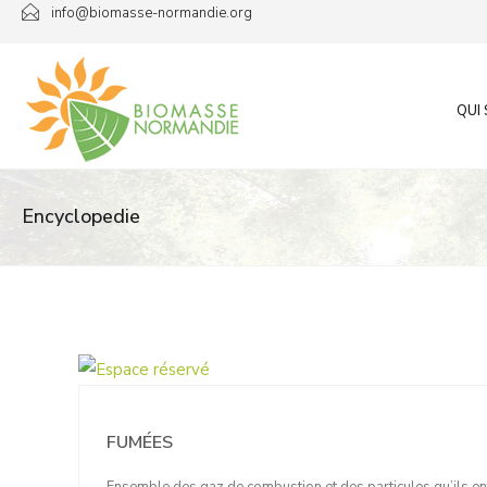
Passer
info@biomasse-normandie.org
au
contenu
QUI
Encyclopedie
FUMÉES