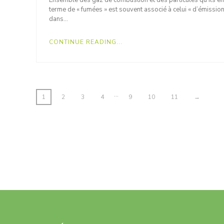
Ensemble des gaz de combustion et des particules qu’ils en
terme de « fumées » est souvent associé à celui « d’émissio
dans…
CONTINUE READING...
…
1
2
3
4
9
10
11
→