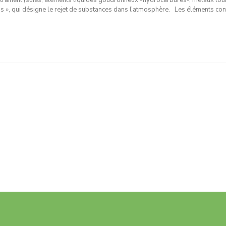
traînent (suies, éléments liquides goudronneux -hydrocarbures-, métaux lour
ns », qui désigne le rejet de substances dans l’atmosphère. Les éléments co