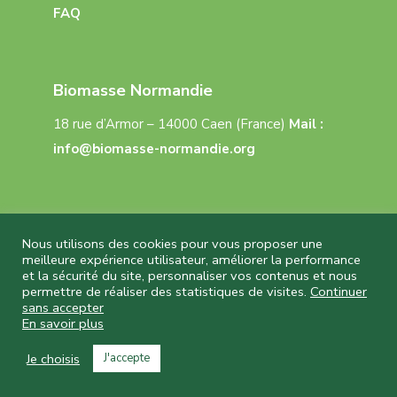
FAQ
Biomasse Normandie
18 rue d’Armor – 14000 Caen (France)
Mail :
info@biomasse-normandie.org
Nous utilisons des cookies pour vous proposer une
meilleure expérience utilisateur, améliorer la performance
et la sécurité du site, personnaliser vos contenus et nous
Biomasse Normandie © 2026 Tous droits réservés
permettre de réaliser des statistiques de visites.
Continuer
– Réalisation
Capture Communication
–
sans accepter
Mentions légales
–
CGU
–
Politique de
En savoir plus
confidentialité
Je choisis
J'accepte