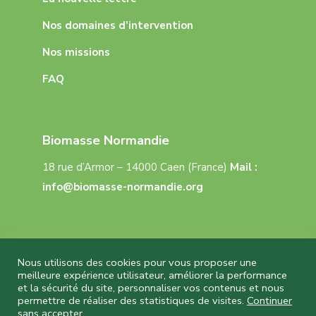
Nos domaines d’intervention
Nos missions
FAQ
Biomasse Normandie
18 rue d’Armor – 14000 Caen (France)
Mail :
info@biomasse-normandie.org
Nous utilisons des cookies pour vous proposer une
meilleure expérience utilisateur, améliorer la performance
et la sécurité du site, personnaliser vos contenus et nous
Biomasse Normandie © 2026 Tous droits réservés
permettre de réaliser des statistiques de visites.
Continuer
– Réalisation
Capture Communication
–
sans accepter