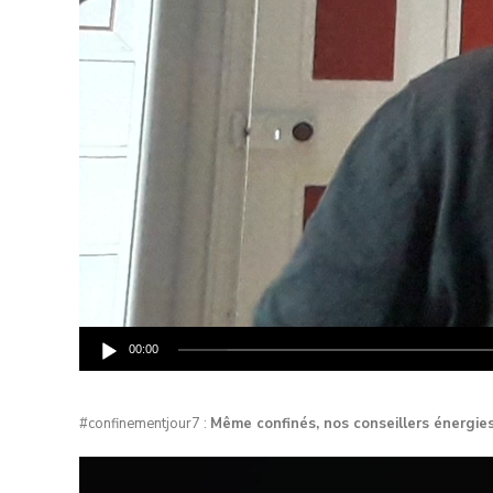
00:00
#confinementjour7 :
Même confinés, nos conseillers énergie
Lecteur