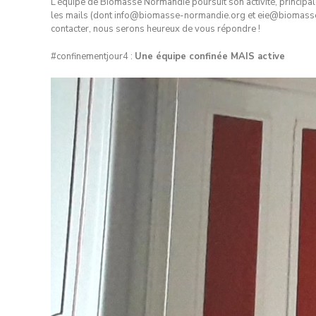
L’équipe de Biomasse Normandie poursuit son activité, principal
les mails (dont info@biomasse-normandie.org et eie@biomasse
contacter, nous serons heureux de vous répondre !
#confinementjour4 :
Une équipe confinée MAIS active
Lecteur
vidéo