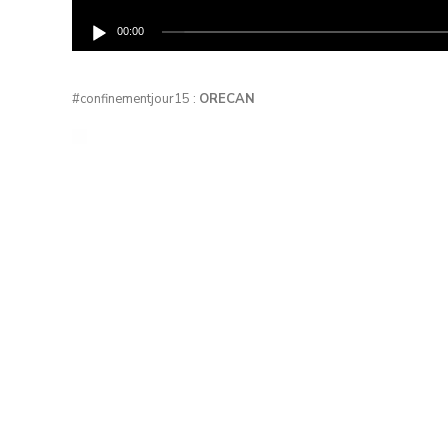
00:00
#confinementjour15 :
ORECAN
Lecteur
vidéo