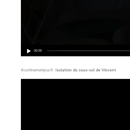
00:00
#confinementjour9 :
Isolation du sous-sol de Vincent
Lecteur
vidéo