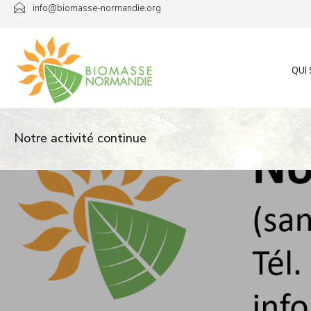
Passer
info@biomasse-normandie.org
au
contenu
QUI
Notre activité continue