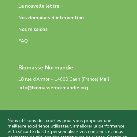
La nouvelle lettre
Nos domaines d’intervention
Nos missions
FAQ
Biomasse Normandie
18 rue d’Armor – 14000 Caen (France)
Mail :
info@biomasse-normandie.org
Nous utilisons des cookies pour vous proposer une
meilleure expérience utilisateur, améliorer la performance
et la sécurité du site, personnaliser vos contenus et nous
Biomasse Normandie © 2026 Tous droits réservés