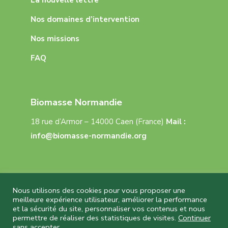
La nouvelle lettre
Nos domaines d’intervention
Nos missions
FAQ
Biomasse Normandie
18 rue d’Armor – 14000 Caen (France)
Mail :
info@biomasse-normandie.org
Nous utilisons des cookies pour vous proposer une
meilleure expérience utilisateur, améliorer la performance
et la sécurité du site, personnaliser vos contenus et nous
Biomasse Normandie © 2026 Tous droits réservés
permettre de réaliser des statistiques de visites.
Continuer
– Réalisation
Capture Communication
–
sans accepter